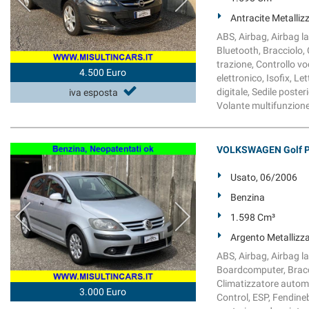
Antracite Metalliz
ABS, Airbag, Airbag lat
Bluetooth, Bracciolo, 
trazione, Controllo vo
4.500 Euro
elettronico, Isofix, 
digitale, Sedile poster
iva esposta
Volante multifunzion
VOLKSWAGEN Golf Plu
Usato, 06/2006
Benzina
1.598 Cm³
Argento Metallizz
ABS, Airbag, Airbag lat
Boardcomputer, Braccio
Climatizzatore automa
3.000 Euro
Control, ESP, Fendineb