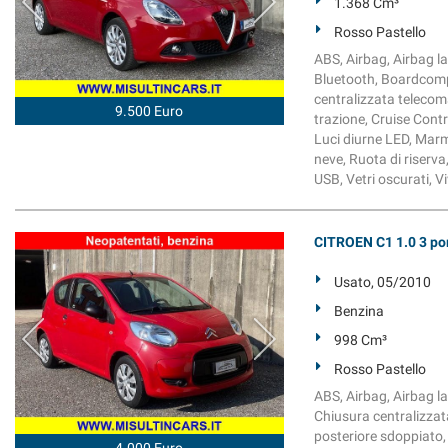
1.368 Cm³
Rosso Pastello
ABS, Airbag, Airbag lat
Bluetooth, Boardcompu
centralizzata telecom
9.500 Euro
trazione, Cruise Contr
Luci diurne LED, Marm
neve, Ruota di riserva,
USB, Vetri oscurati, V
CITROEN C1 1.0 3 po
Usato, 05/2010
Benzina
998 Cm³
Rosso Pastello
ABS, Airbag, Airbag lat
Chiusura centralizzata
posteriore sdoppiato,
4.000 Euro