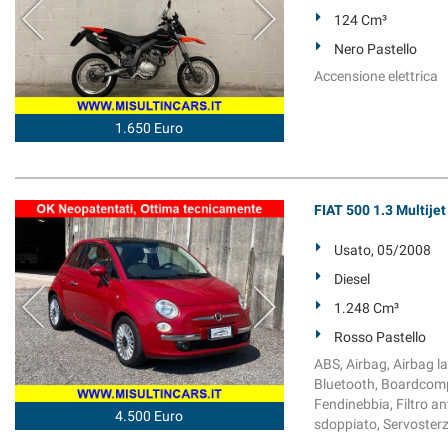
124 Cm³
Nero Pastello
Accensione elettrica
1.650 Euro
FIAT 500 1.3 Multije
Usato, 05/2008
Diesel
1.248 Cm³
Rosso Pastello
ABS, Airbag, Airbag lat
Bluetooth, Boardcompu
Fendinebbia, Filtro an
4.500 Euro
sdoppiato, Servosterzo,