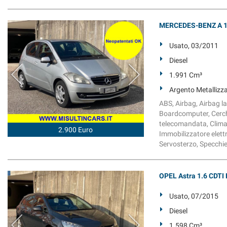
MERCEDES-BENZ A 180
Usato, 03/2011
Diesel
1.991 Cm³
Argento Metallizz
ABS, Airbag, Airbag lat
Boardcomputer, Cerchi
telecomandata, Climati
2.900 Euro
Immobilizzatore elettr
Servosterzo, Specchiett
OPEL Astra 1.6 CDTI
Usato, 07/2015
Diesel
1.598 Cm³