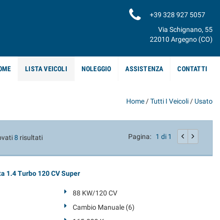
+39 328 927 5057
Via Schignano, 55
22010 Argegno (CO)
OME
LISTA VEICOLI
NOLEGGIO
ASSISTENZA
CONTATTI
Home
/
Tutti I Veicoli
/
Usato
Pagina:
1 di 1
ovati
8
risultati
a 1.4 Turbo 120 CV Super
88 KW/120 CV
Cambio Manuale (6)