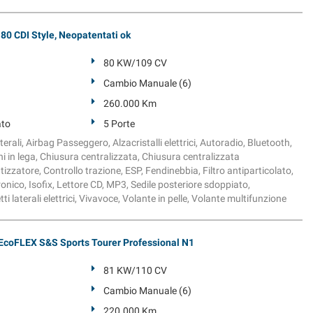
 CDI Style, Neopatentati ok
80 KW/109 CV
Cambio Manuale (6)
260.000 Km
ato
5 Porte
erali, Airbag Passeggero, Alzacristalli elettrici, Autoradio, Bluetooth,
 in lega, Chiusura centralizzata, Chiusura centralizzata
zzatore, Controllo trazione, ESP, Fendinebbia, Filtro antiparticolato,
onico, Isofix, Lettore CD, MP3, Sedile posteriore sdoppiato,
i laterali elettrici, Vivavoce, Volante in pelle, Volante multifunzione
 EcoFLEX S&S Sports Tourer Professional N1
81 KW/110 CV
Cambio Manuale (6)
220.000 Km