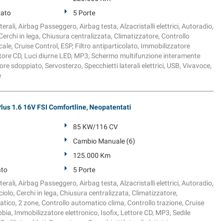
zato
5 Porte
erali, Airbag Passeggero, Airbag testa, Alzacristalli elettrici, Autoradio,
Cerchi in lega, Chiusura centralizzata, Climatizzatore, Controllo
cale, Cruise Control, ESP, Filtro antiparticolato, Immobilizzatore
Lettore CD, Luci diurne LED, MP3, Schermo multifunzione interamente
iore sdoppiato, Servosterzo, Specchietti laterali elettrici, USB, Vivavoce,
e
s 1.6 16V FSI Comfortline, Neopatentati
85 KW/116 CV
Cambio Manuale (6)
125.000 Km
ato
5 Porte
erali, Airbag Passeggero, Airbag testa, Alzacristalli elettrici, Autoradio,
lo, Cerchi in lega, Chiusura centralizzata, Climatizzatore,
tico, 2 zone, Controllo automatico clima, Controllo trazione, Cruise
bia, Immobilizzatore elettronico, Isofix, Lettore CD, MP3, Sedile