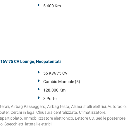
5.600 Km
t 16V 75 CV Lounge, Neopatentati
55 KW/75 CV
Cambio Manuale (5)
128.000 Km
3 Porte
erali, Airbag Passeggero, Airbag testa, Alzacristalli elettrici, Autoradio,
ter, Cerchi in lega, Chiusura centralizzata, Climatizzatore,
tiparticolato, Immobilizzatore elettronico, Lettore CD, Sedile posteriore
 Specchietti laterali elettrici