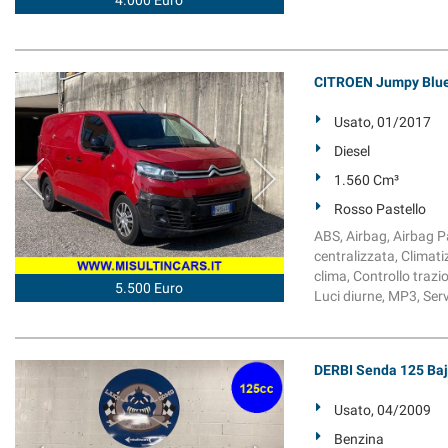
CITROEN Jumpy Blue
Usato, 01/2017
Diesel
1.560 Cm³
Rosso Pastello
ABS, Airbag, Airbag Pa
centralizzata, Climat
clima, Controllo trazio
5.500 Euro
Luci diurne, MP3, Serv
DERBI Senda 125 Ba
Usato, 04/2009
Benzina