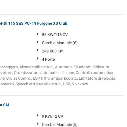
HDi 115 S&S PC-TN Furgone XS Club
85 KW/116 CV
Cambio Manuale (6)
249.000 Km
4 Porte
sseggero, Alzacristalli elettrici, Autoradio, Bluetooth, Chiusura
izzatore, Climatizzatore automatico, 2 zone, Controllo automatico
ne, Cruise Control, ESP, Filtro antiparticolato, Limitatore di velocità,
osterzo, Specchietti laterali elettrici, USB, Vivavoce
ja SM
9 KW/12 CV
Cambio Manuale (5)